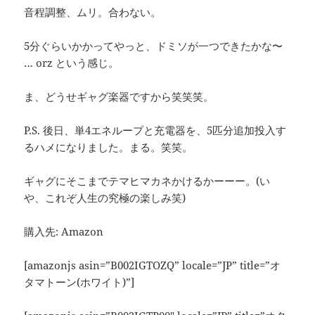
音程調整、ムリ。合わない。
5分ぐらいかかってやっと、ドミソが一つできたかな〜
… orz という感じ。
ま、どうせギャグ楽器ですから笑笑笑。
P.S. 後日、単4エネループと充電器を、5匹分追加投入す
るハメになりました。まる。笑笑。
ギャグにそこまでテマヒマカネかけるかーーー。(い
や、これぞ人生の究極の楽しみ笑)
購入先: Amazon
[amazonjs asin=”B002IGTOZQ” locale=”JP” title=”オ
タマトーン(ホワイト)”]