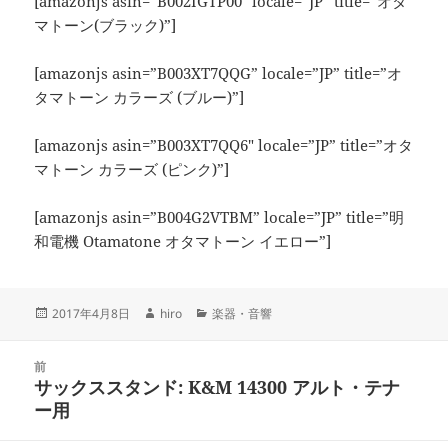
[amazonjs asin=”B002IGTP00″ locale=”JP” title=”オタ
マトーン(ブラック)”]
[amazonjs asin=”B003XT7QQG” locale=”JP” title=”オ
タマトーン カラーズ (ブルー)”]
[amazonjs asin=”B003XT7QQ6″ locale=”JP” title=”オタ
マトーン カラーズ (ピンク)”]
[amazonjs asin=”B004G2VTBM” locale=”JP” title=”明
和電機 Otamatone オタマトーン イエロー”]
投
作
カ
2017年4月8日
hiro
楽器・音響
稿
成
テ
日:
者
ゴ
投
リ
前
稿
サックススタンド: K&M 14300 アルト・テナ
ー
前
ナ
ー用
の
ビ
投